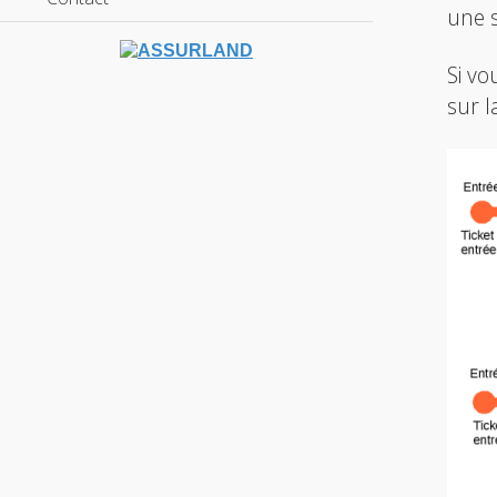
une s
Si vo
sur 