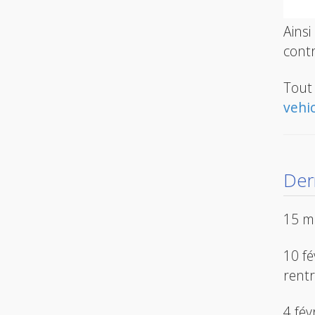
Ainsi
contr
Tout 
vehic
Der
15 ma
10 fé
rentr
4 fév