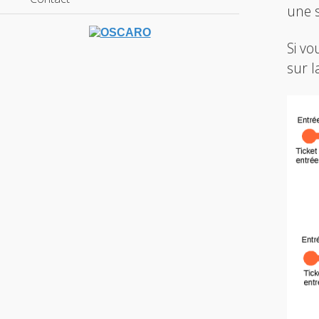
une s
Si vo
sur 