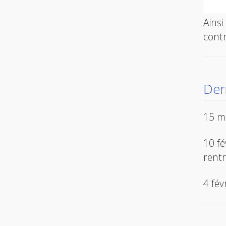
Ainsi
contr
Der
15 ma
10 fé
rentr
4 fév