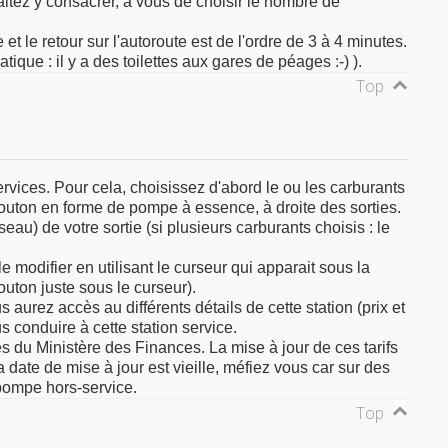
aitez y consacrer, à vous de choisir le nombre de
et le retour sur l'autoroute est de l'ordre de 3 à 4 minutes.
tique : il y a des toilettes aux gares de péages :-) ).
Top
rvices. Pour cela, choisissez d'abord le ou les carburants
bouton en forme de pompe à essence, à droite des sorties.
seau) de votre sortie (si plusieurs carburants choisis : le
e modifier en utilisant le curseur qui apparait sous la
outon juste sous le curseur).
s aurez accès au différents détails de cette station (prix et
 conduire à cette station service.
 du Ministère des Finances. La mise à jour de ces tarifs
a date de mise à jour est vieille, méfiez vous car sur des
pompe hors-service.
Top