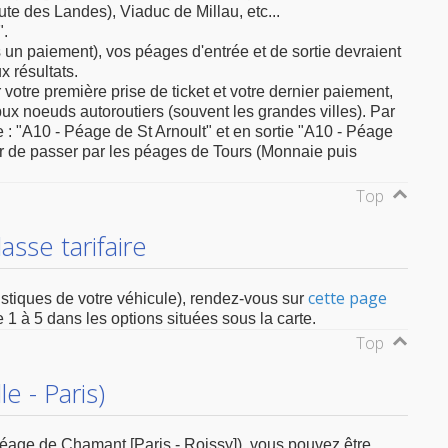
te des Landes), Viaduc de Millau, etc...
".
 un paiement), vos péages d'entrée et de sortie devraient
 résultats.
 votre première prise de ticket et votre dernier paiement,
apux noeuds autoroutiers (souvent les grandes villes). Par
 : "A10 - Péage de St Arnoult" et en sortie "A10 - Péage
r de passer par les péages de Tours (Monnaie puis
Top
sse tarifaire
cette page
istiques de votre véhicule), rendez-vous sur
e 1 à 5 dans les options situées sous la carte.
Top
le - Paris)
le péage de Chamant [Paris - Roissy]), vous pouvez être