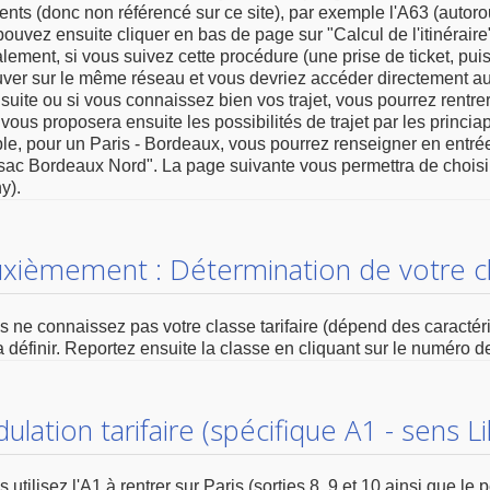
nts (donc non référencé sur ce site), par exemple l'A63 (autorou
ouvez ensuite cliquer en bas de page sur "Calcul de l'itinéraire
ement, si vous suivez cette procédure (une prise de ticket, puis
uver sur le même réseau et vous devriez accéder directement aux
 suite ou si vous connaissez bien vos trajet, vous pourrez rentrer
e vous proposera ensuite les possibilités de trajet par les princi
e, pour un Paris - Bordeaux, vous pourrez renseigner en entrée
sac Bordeaux Nord". La page suivante vous permettra de choisi
y).
xièmement : Détermination de votre cla
s ne connaissez pas votre classe tarifaire (dépend des caractér
a définir. Reportez ensuite la classe en cliquant sur le numéro d
lation tarifaire (spécifique A1 - sens Lil
s utilisez l'A1 à rentrer sur Paris (sorties 8, 9 et 10 ainsi que 