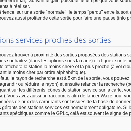
aiement final). Suivant le gain possible, le temps que vous souh
nts à réaliser.
rience, sur une sortie "normale", le temps "perdu" entre la sortie 
ouvez aussi profiter de cette sortie pour faire une pause (info pra
tions services proches des sorties
ouvez trouver à proximité des sorties proposées des stations se
us souhaitez (dans les options sous la carte) et cliquez sur le 
te affichera la station la moins chere et la plus proche (à vol d'oi
ant le moins cher par ordre alphabétique).
faut, le rayon de recherche est à 5km de la sortie, vous pouvez l
(agrandir ou réduire le rayon) et ensuite relancer la recherche (b
quant sur les différents icônes de station service sur la carte, vou
e). Vous avez aussi un raccourcis afin de lancer Waze pour vous
nnées de prix des carburants sont issues de la base de données
s gérants des stations services est normalement obligatoire. Si l
ants spécifiques comme le GPLc, celà est souvent le signe de 