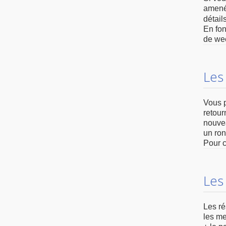
amené 
détail
En fon
de wee
Les 
Vous p
retour
nouvea
un ron
Pour c
Les 
Les ré
les me