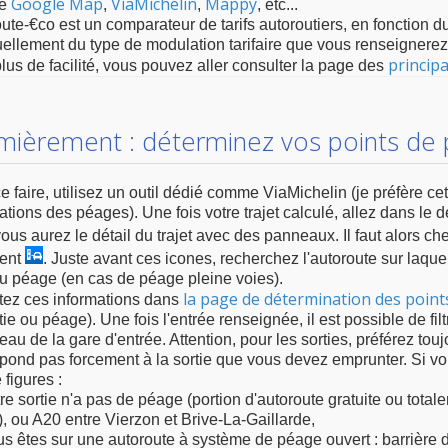
Google Map
ViaMichelin
Mappy
me
,
,
, etc...
ute-€co est un comparateur de tarifs autoroutiers, en fonction du p
ellement du type de modulation tarifaire que vous renseignerez
princip
lus de facilité, vous pouvez aller consulter la page des
mièrement : déterminez vos points de
e faire, utilisez un outil dédié comme ViaMichelin (je préfère cet
ations des péages). Une fois votre trajet calculé, allez dans le d
vous aurez le détail du trajet avec des panneaux. Il faut alors c
ent
. Juste avant ces icones, recherchez l'autoroute sur laque
 péage (en cas de péage pleine voies).
la page de détermination des points
tez ces informations dans
tie ou péage). Une fois l'entrée renseignée, il est possible de fil
eau de la gare d'entrée. Attention, pour les sorties, préférez to
pond pas forcement à la sortie que vous devez emprunter. Si vou
 figures :
re sortie n'a pas de péage (portion d'autoroute gratuite ou tota
), ou A20 entre Vierzon et Brive-La-Gaillarde,
s êtes sur une autoroute à système de péage ouvert : barrière 