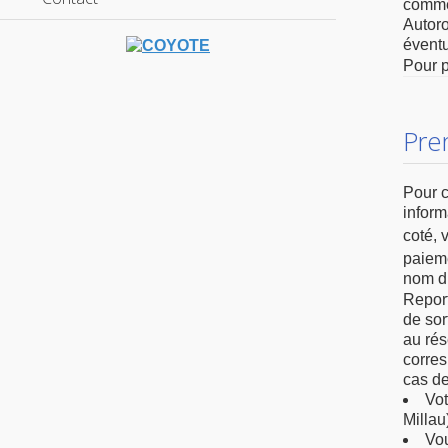
com
Autoro
éventu
Pour p
Pre
Pour c
inform
coté, 
paiem
nom du
Repor
de sor
au rés
corres
cas de
Vot
Millau
Vou