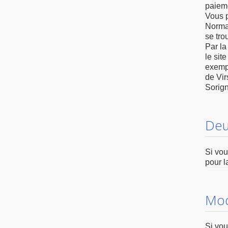
paieme
Vous p
Normal
se tro
Par la
le sit
exempl
de Vir
Sorign
Deu
Si vou
pour l
Modu
Si vou