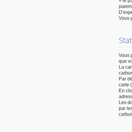
+ le p
paieme
D'expé
Vous p
Sta
Vous p
que vo
La car
carbur
Par dé
carte 
En cli
adress
Les do
par le
carbur