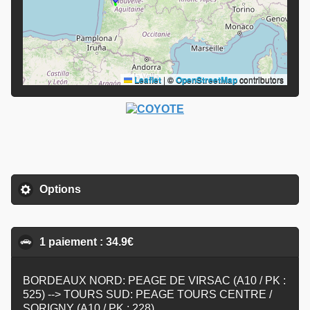
Leaflet
|
©
OpenStreetMap
contributors
Options
click to expand contents
1 paiement : 34.9€
click to collapse contents
BORDEAUX NORD: PEAGE DE VIRSAC (A10 / PK :
525) --> TOURS SUD: PEAGE TOURS CENTRE /
SORIGNY (A10 / PK : 228)