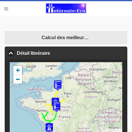
Calcul des meilleures opportunités
Détail Itinéraire
click to collapse contents
+
−