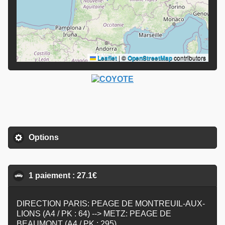
Leaflet
|
©
OpenStreetMap
contributors
Options
click to expand contents
1 paiement : 27.1€
click to collapse contents
DIRECTION PARIS: PEAGE DE MONTREUIL-AUX-
LIONS (A4 / PK : 64) --> METZ: PEAGE DE
BEAUMONT (A4 / PK : 295)