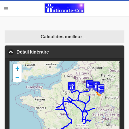
Calcul des meilleures opportunités
Détail Itinéraire
click to collapse contents
+
−